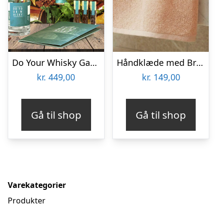
Do Your Whisky Gaveæske
Håndklæde med Broderi – Egen Tekst (60×40 cm)
kr.
449,00
kr.
149,00
Gå til shop
Gå til shop
Varekategorier
Produkter