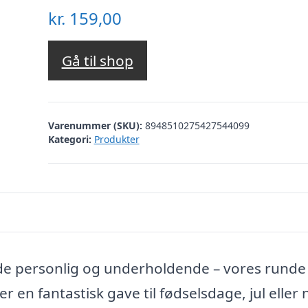
kr.
159,00
Gå til shop
Varenummer (SKU):
8948510275427544099
Kategori:
Produkter
de personlig og underholdende – vores runde
r en fantastisk gave til fødselsdage, jul eller 