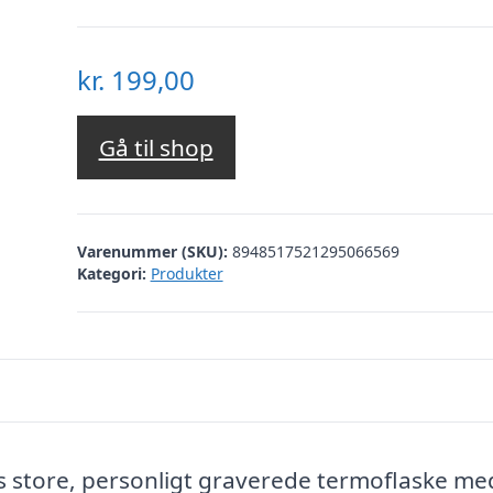
kr.
199,00
Gå til shop
Varenummer (SKU):
8948517521295066569
Kategori:
Produkter
es store, personligt graverede termoflaske me