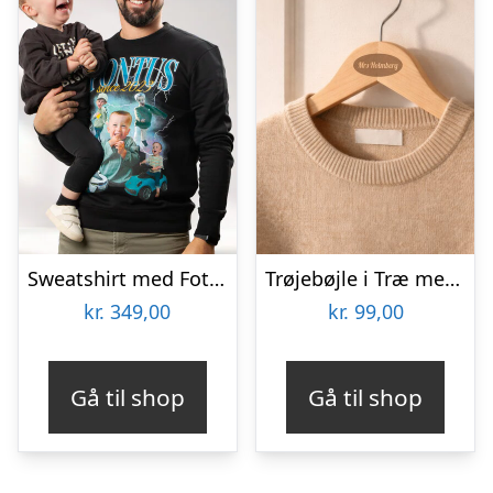
Sweatshirt med Fotocollage – 90’er Design
Trøjebøjle i Træ med Gravering – Egen Tekst
kr.
349,00
kr.
99,00
Gå til shop
Gå til shop