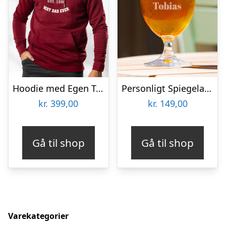
Hoodie med Egen Tekst i Collegestil
Personligt Spiegelau Ølglas med Gravering – Bogstav, Navn & Krans
kr.
399,00
kr.
149,00
Gå til shop
Gå til shop
Varekategorier