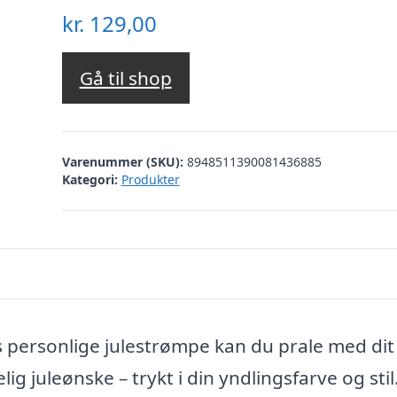
kr.
129,00
Gå til shop
Varenummer (SKU):
8948511390081436885
Kategori:
Produkter
es personlige julestrømpe kan du prale med dit
ig juleønske – trykt i din yndlingsfarve og stil