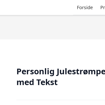
Forside
P
Personlig Julestrømp
med Tekst