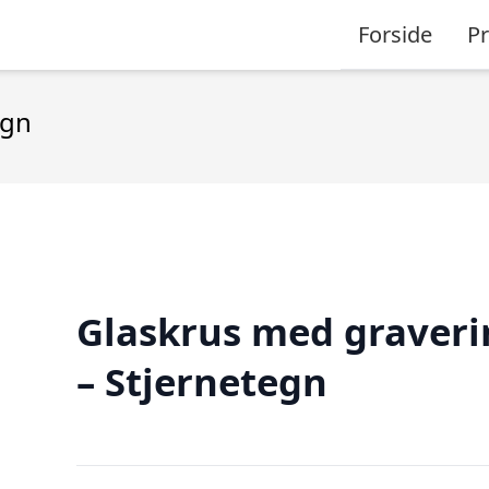
Forside
P
egn
Glaskrus med graveri
– Stjernetegn