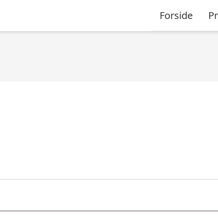
Forside
P
ævet